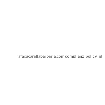
rafacucarellabarberia.com
complianz_policy_id