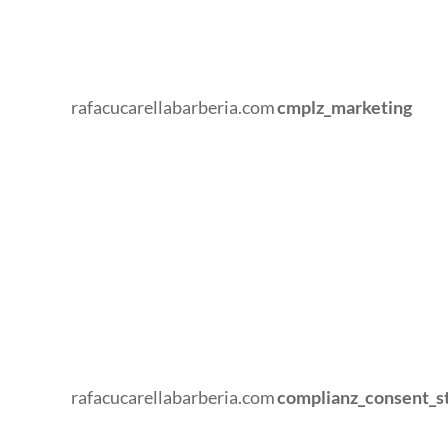
rafacucarellabarberia.com
cmplz_marketing
rafacucarellabarberia.com
complianz_consent_s