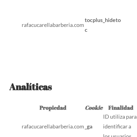
tocplus_hideto
rafacucarellabarberia.com
c
Analíticas
Propiedad
Cookie
Finalidad
ID utiliza para
rafacucarellabarberia.com
_ga
identificar a
los usuarios